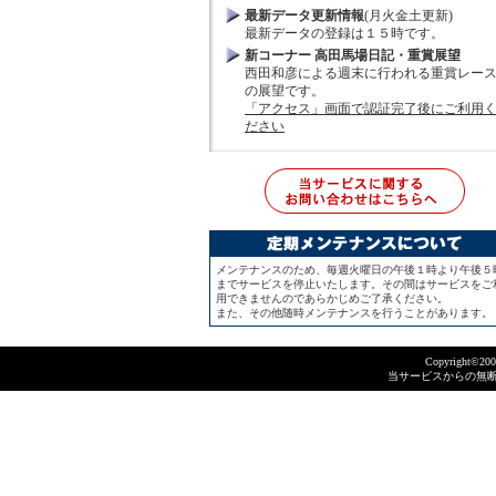
最新データ更新情報
(月火金土更新)
最新データの登録は１５時です。
新コーナー 高田馬場日記・重賞展望
西田和彦による週末に行われる重賞レー
の展望です。
「アクセス」画面で認証完了後にご利用
ださい
メンテナンスのため、毎週火曜日の午後１時より午後５
までサービスを停止いたします。その間はサービスをご
用できませんのであらかじめご了承ください。
また、その他随時メンテナンスを行うことがあります。
Copyright©2005 
当サービスからの無