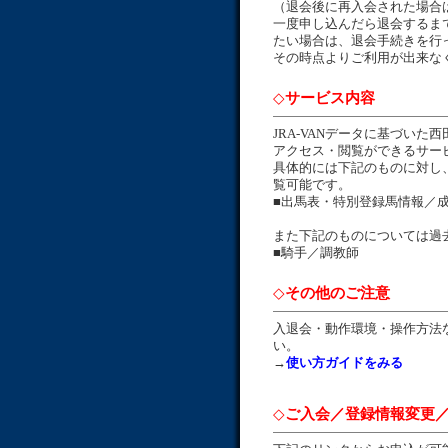
（退会後に再入会された場合
一度申し込んだら退会するま
たい場合は、退会手続きを行
その時点よりご利用が出来な
◇
サービス内容
JRA-VANデータに基づい
アクセス・閲覧ができるサー
具体的には下記のものに対し
覧可能です。
■出馬表・特別登録馬情報／
また下記のものについては過
■騎手／調教師
◇
その他のご注意
入退会・動作環境・操作方法
い。
→
使い方ガイドをみる
◇
ご入会／登録情報変更